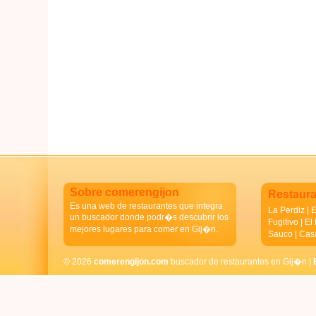
Sobre comerengijon
Restaur
Es una web de restaurantes que integra
La Perdiz
|
E
un buscador donde podr�s descubrir los
Fugitivo
|
El
mejores lugares para comer en Gij�n.
Sauco
|
Casa
© 2026
comerengijon.com
buscador de restaurantes en Gij�n |