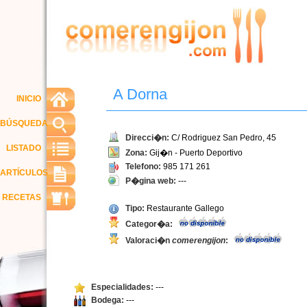
A Dorna
INICIO
BÚSQUEDA
Direcci�n:
C/ Rodriguez San Pedro, 45
LISTADO
Zona:
Gij�n - Puerto Deportivo
Telefono:
985 171 261
ARTÍCULOS
P�gina web:
---
RECETAS
Tipo:
Restaurante Gallego
Categor�a:
Valoraci�n
comerengijon
:
Especialidades:
---
Bodega:
---