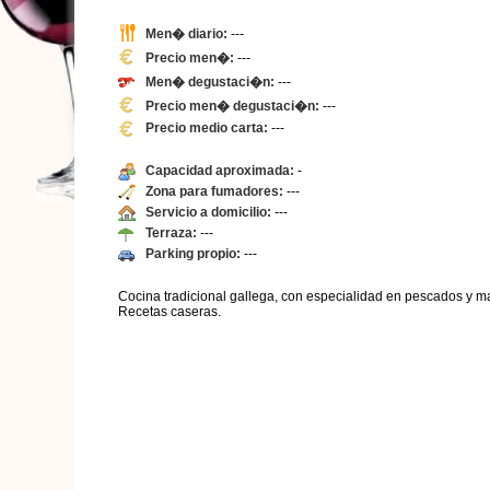
Men� diario:
---
Precio men�:
---
Men� degustaci�n:
---
Precio men� degustaci�n:
---
Precio medio carta:
---
Capacidad aproximada:
-
Zona para fumadores:
---
Servicio a domicilio:
---
Terraza:
---
Parking propio:
---
Cocina tradicional gallega, con especialidad en pescados y ma
Recetas caseras.